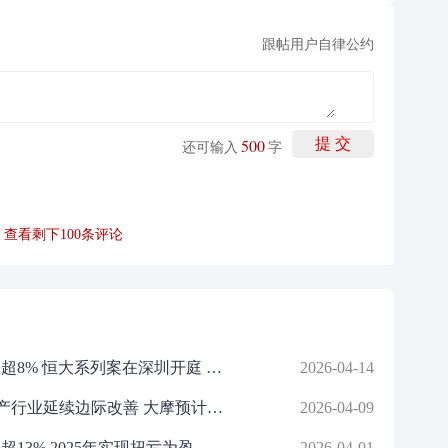
跟帖用户自律公约
500
提 交
还可输入
字
查看剩下
100
条评论
港股异动 | 恒大物业(06666)午后涨超8% 恒大系列案在深圳开庭 市场关注恒大物业出售事项
2026-04-14
港股异动 | 内房股再度走低 3月地产行业延续边际改善 大摩预计行业第二季仍受压
2026-04-09
港股异动 | 旭辉控股集团(00884)涨超13% 2025年实现扭亏为盈 连续四年经营性现金流为正
2026-04-01