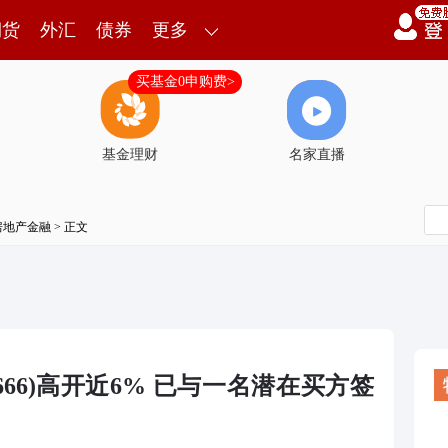
期货
外汇
债券
更多
买基金0申购费>
基金理财
名家直播
房地产金融
> 正文
6666)高开近6% 已与一名潜在买方签