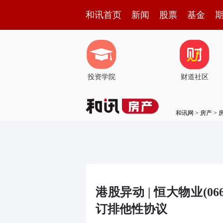
和讯首页
新闻
股票
基金
投资学院
财道社区
和讯网
>
房产
>
港股异动 | 恒大物业(0
订排他性协议