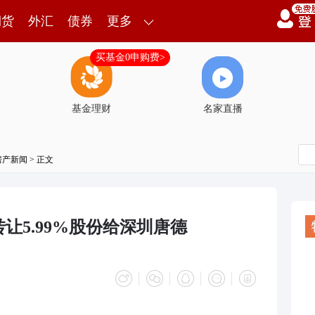
期货
外汇
债券
更多
买基金0申购费>
基金理财
名家直播
房产新闻
> 正文
让5.99%股份给深圳唐德