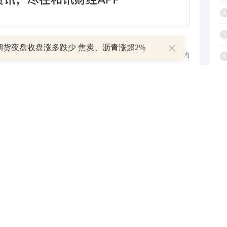
4
5
期货夜盘收盘涨多跌少 焦炭、沥青涨超2%
跟帖用户自律公约
6
7
8
500
提 交
还可输入
字
9
1
P
叠加估值修复预期 主力逆势抄底一只中药龙头股
16 07:29