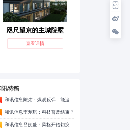
和讯特稿
和讯信息陈炜：煤炭反弹，能追
吗？八月主线看哪？
和讯信息李梦琪：科技普反结束？
和讯信息吕妮蔓：风格开始切换