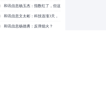
了，周五干万注意
和讯信息杨玉杰：指数红了，但这
个信号警惕！
和讯信息文太彬：科技连涨3天，
明天会迎来分化？
和讯信息杨德勇：反弹熄火？
和讯信息王海洋：大盘低开高走，
反弹结束了吗？
和讯信息胡云龙：这个位置最重要
的是什么？
和讯信息郭旭光：连涨三天何去何
从？主力思维轻松应对
和讯信息陈晓俊：接下来行情怎么
0
走？
推荐阅读
均胜电子：1.55亿股H股招股，多