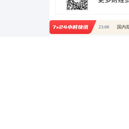
23:08
国内
0
写评论
已有
条评论
财道头条
财经热点尽在和讯财经AP
重磅利好刺激
秦蠡论股专栏 07-