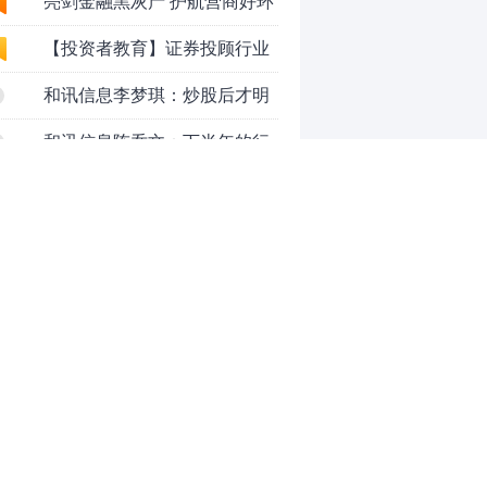
域非法代理维权敲诈勒索案件
亮剑金融黑灰产 护航营商好环
境——上海普陀严打“代理维权”敲
【投资者教育】证券投顾行业
诈犯罪、筑牢金融法治屏障
首例以敲诈勒索罪定罪的非法代理
和讯信息李梦琪：炒股后才明
4
维权案二审宣判，主犯获刑五年
白的九个人生道理
和讯信息陈乔文：下半年的行
5
情启动了
和讯信息张平：A股4连阳后，
6
踏空怎么办？结构性回补！
和讯信息高璐明：深夜利好！
7
不加息了？周一还能涨吗？
和讯信息房勇：数据利好，下
8
周一应对方案
和讯信息代国飞：看懂这3种十
9
字星k线形态
和讯信息吕妮蔓：下周开盘这
10
三个方向，还有仓位的朋友一定要
拿稳了