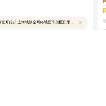
明日运营开始起 上海地铁全网络地面高架区段限速运行
内下跌1400-1500元/吨。截至5月29日，华东市场
5.56%，同比跌16.92%；月均价7978元/吨，较上月
23.44%。月内多套装置集中停车检修，加之部分装置
缩程度更甚，产销压力依然难以缓解。
剂单体生产成本计算模型计算，5月单体月均成本在
，成本支撑削弱。