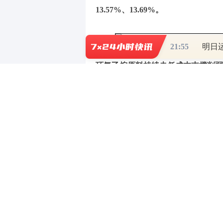
13.57%、13.69%。
21:55
环氧乙烷原料持续走低成本支撑削弱
环氧乙烷市场自月初即开启下滑道路，月
为例，收于7600元/吨，环比上月末跌1
均价跌22.74%，较去年同月均价涨
降负运行，供应环比减少，但需求萎
成本方面，依据卓创资讯聚羧酸减水
9129元/吨，较上月降低973元/吨