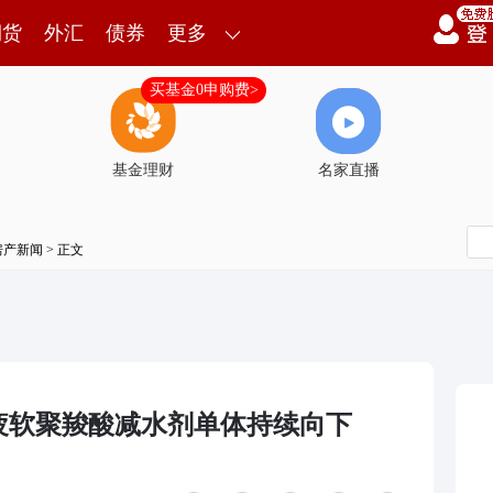
期货
外汇
债券
更多
买基金0申购费>
基金理财
名家直播
房产新闻
> 正文
疲软聚羧酸减水剂单体持续向下