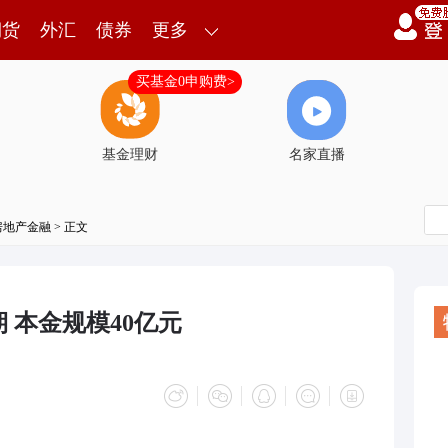
期货
外汇
债券
更多
买基金0申购费>
基金理财
名家直播
房地产金融
> 正文
 本金规模40亿元