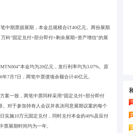
又完成两笔中期票据展期，本金总规模合计40亿元。两份展期
，万科“固定兑付+部分即付+剩余展期+资产增信”的展
万科MTN004”本金均为20亿元，发行利率均为3.07%。原
026年7月7日，两笔中票债项余额合计40亿元。
方案一致，两笔中票同样采用“固定兑付+部分即付
安排。对于参加持有人会议并表决同意展期议案的每个
日实施10万元固定兑付，同时兑付本金的40%及应付
笔中票展期时间均为一年。