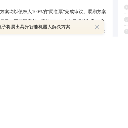
4
案均以债权人100%的“同意票”完成审议。展期方案
5
7亿元，涵盖固定兑付安排、40%本金及相关利息。此
电子将展出具身智能机器人解决方案
公司的应收款，涉及项目公司包括深圳市万信二号投
6
旅游发展有限公司、北京捷海房地产开发有限公司、
7
8
之一。今年下半年万科到期公开债规模合计101.2亿
9
责人韩慧华介绍，针对6—7月集中到期的4只公开债
1
，将严格遵循同债同权、公平公正原则，延续前期成
分债券同步表决方式，平稳推进持有人会议各项流
集团签署《关于股东借款及资产担保的框架协议》，深