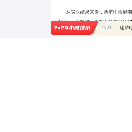
从表决结果来看，两笔中票展期方
通过后，万科将于近期合计支付约1
11:21
瑞萨
外，万科提供的增信资产均为对项目
资企业（有限合伙）、西昌月亮之上
北京友泰房地产开发有限公司。
“化险”是万科近两年的主要工作
元，兑付压力依然突出。万科财务负
券，万科正在有序推进整体展期工作
熟可行的展期方案，采取统一方案、
程。
5月12日，万科与大股东深铁