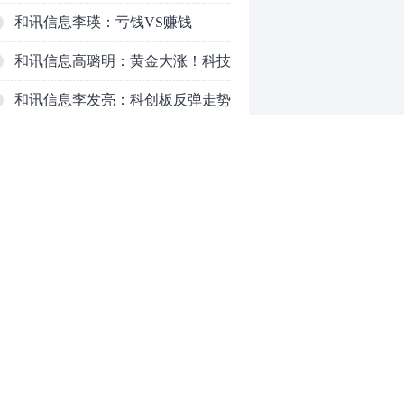
以延长
和讯信息李瑛：亏钱VS赚钱
和讯信息高璐明：黄金大涨！科技
下跌！注意今天这么走！
和讯信息李发亮：科创板反弹走势
表现亮眼
和讯信息文太彬：放量普涨，反弹
空间及应对策略？
和讯信息胡云龙：反转阳线，带来
的改变
和讯信息王海洋：大盘中阳突破
3770，科技持续反弹，秋季行情启
和讯信息盖祎楠：市场放量反攻，
0
动？
科创赛道迎来强势爆发
推荐阅读
均胜电子：1.55亿股H股招股，多