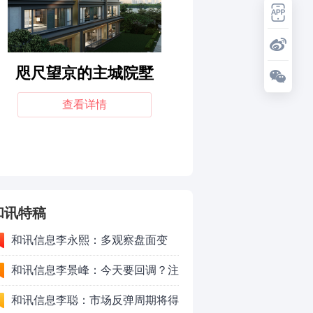
和讯特稿
和讯信息李永熙：多观察盘面变
化，耐心等待成交量放大
和讯信息李景峰：今天要回调？注
意这个信号！
和讯信息李聪：市场反弹周期将得