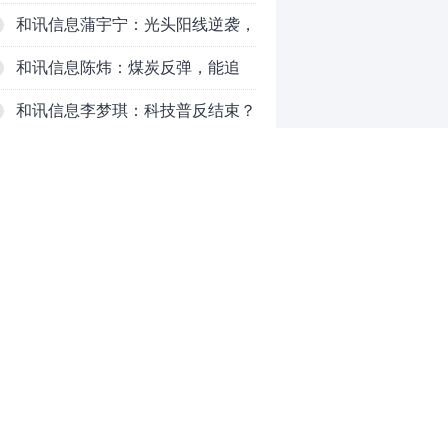
对待？
和讯信息蒲宇宁：光头阳线逆袭，
新主线已浮现？周五大盘怎么走？
和讯信息陈炜：煤炭反弹，能追
吗？八月主线看哪？
和讯信息李梦琪：科技普反结束？
和讯信息吕妮蔓：风格开始切换
了，周五干万注意
和讯信息杨玉杰：指数红了，但这
个信号警惕！
和讯信息文太彬：科技连涨3天，
明天会迎来分化？
和讯信息杨德勇：反弹熄火？
0
推荐阅读
均胜电子：1.55亿股H股招股，多