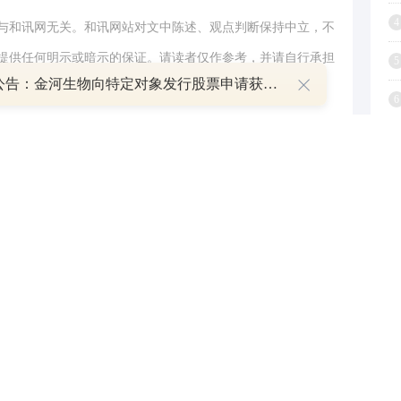
4
与和讯网无关。和讯网站对文中陈述、观点判断保持中立，不
提供任何明示或暗示的保证。请读者仅作参考，并请自行承担
5
午间公告：金河生物向特定对象发行股票申请获证监会同意注册批复
.com
6
举报
7
8
9
1
跟帖用户自律公约
500
提 交
还可输入
字