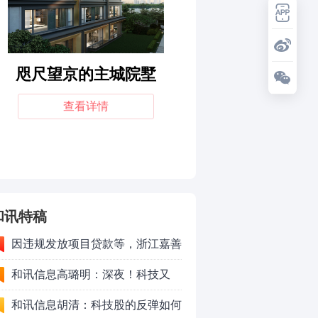
和讯特稿
因违规发放项目贷款等，浙江嘉善
农村商业银行股份有限公司被罚款
和讯信息高璐明：深夜！科技又
230万元
跌！今天会跌吗？
和讯信息胡清：科技股的反弹如何