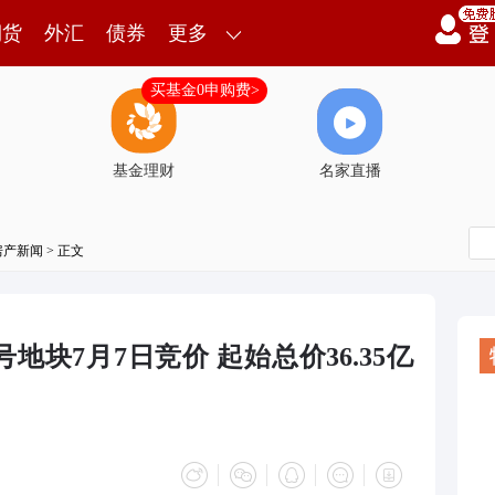
期货
外汇
债券
更多
买基金0申购费>
基金理财
名家直播
房产新闻
> 正文
地块7月7日竞价 起始总价36.35亿