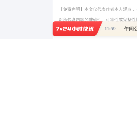
【免责声明】本文仅代表作者本人观点，
对所包含内容的准确性、可靠性或完整性
11:59
全部责任。邮箱：news_center@staff.hexun
0
写评论
已有
条评论