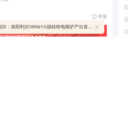
.com
4
举报
5
北京利尔：洛阳利尔5800kVA脱硅锆电熔炉产出首批成品
6
7
8
9
1
跟帖用户自律公约
500
提 交
还可输入
字