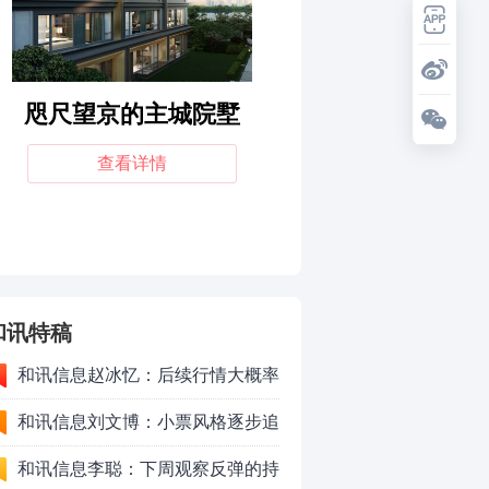
和讯特稿
和讯信息赵冰忆：后续行情大概率
会以高频震荡作为主要运行形式
和讯信息刘文博：小票风格逐步追
上了大票上涨节奏
和讯信息李聪：下周观察反弹的持