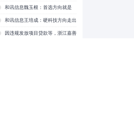
续时长、最终反弹高度
和讯信息魏玉根：首选方向就是
PCB
和讯信息王培成：硬科技方向走出
了一波力度较强的反弹
因违规发放项目贷款等，浙江嘉善
农村商业银行股份有限公司被罚款
和讯信息高璐明：深夜！科技又
230万元
跌！今天会跌吗？
和讯信息胡清：科技股的反弹如何
对待？
和讯信息蒲宇宁：光头阳线逆袭，
新主线已浮现？周五大盘怎么走？
和讯信息陈炜：煤炭反弹，能追
0
吗？八月主线看哪？