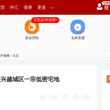
期货
外汇
债券
更多
买基金0申购费>
基金理财
名家直播
房产新闻
> 正文
得绍兴越城区一宗低密宅地