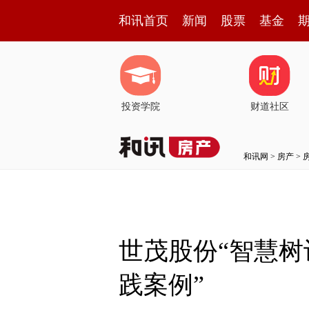
和讯首页
新闻
股票
基金
投资学院
财道社区
和讯网
>
房产
>
世茂股份“智慧树计
践案例”