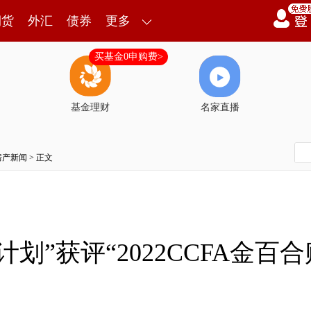
期货
外汇
债券
更多
买基金0申购费>
基金理财
名家直播
房产新闻
> 正文
划”获评“2022CCFA金