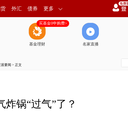
期货
外汇
债券
更多
买基金0申购费>
基金理财
名家直播
家居要闻
> 正文
空气炸锅“过气”了？