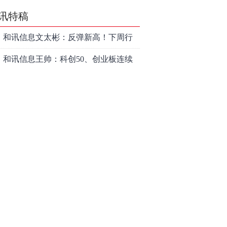
讯特稿
和讯信息文太彬：反弹新高！下周行
情怎么走？
和讯信息王帅：科创50、创业板连续
反弹之后，重要防守线已出现
和讯信息贾善峰：3900点警钟敲响，
主力正在暗中布局！
和讯信息李国培：大盘和大科技是反
转？还是反弹？
和讯信息余兴栋：重回3900，下周稳
了吗？
和讯信息齐俊强：缩量涨还会涨！
和讯信息王钊：下周关注这个补涨机
会
和讯信息胡云龙：调整，什么时候来
中际旭创大跳水！光模块信仰崩塌