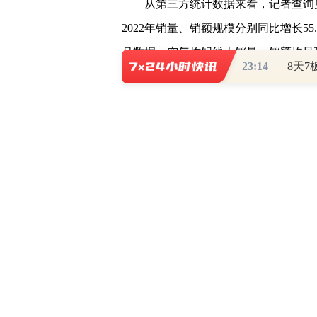
从第三方统计数据来看，记者查询奥
2022年销量、销额规模分别同比增长55
月数据，空气炸锅线上销量、销额均呈现下
23:14
GfK中怡康数据也显示，2022年5-1
开始)，空气炸锅在传统电商渠道的零售
90.5%，加上社交电商后的整个线上市
体量甚至超过了微波炉和电烤箱。但进入
的零售表现并不理想，零售量只有2022
高速增长骤然进入下滑通道，究竟是哪
析师哈晓磊认为跟后疫情时代宅经济影
放开后,宅经济逐渐褪去会对厨电产品
者分析指出，对于空气炸锅而言，近三