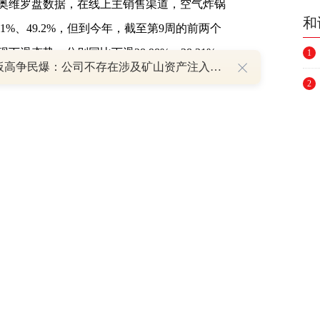
维罗盘数据，在线上主销售渠道，空气炸锅
和
.1%、49.2%，但到今年，截至第9周的前两个
滑态势，分别同比下滑28.98%、38.31%。
1
8天7板高争民爆：公司不存在涉及矿山资产注入和重大资产重组的具体计划
2
2月(GfK中怡康传统电商监测数据自2021年5月
3
量、零售额规模分别同比增长了84.0%、
4
场，去年全年，空气炸锅整体规模为66.2亿元，
2023年，从该机构1月份数据来看，空气炸锅
5
年线上月均值的77%，同比下降了45.8%。
6
7
里出了问题?GfK中怡康小家电品类资深分
响衰退、用户需求透支有一定关系。“疫情全面
8
的需求粘性产生影响”，哈晓磊向中国家电网记
9
年来该品类市场规模得到了快速释放，其中因