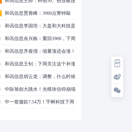
行情怎么走？
和讯信息王帅：科创50、创业板连
续反弹之后，重要防守线已出现
和讯信息贾善峰：3900点警钟敲
响，主力正在暗中布局！
和讯信息李国培：大盘和大科技是
反转？还是反弹？
和讯信息余兴栋：重回3900，下周
稳了吗？
和讯信息齐俊强：缩量涨还会涨！
和讯信息王钊：下周关注这个补涨
机会
和讯信息胡云龙：调整，什么时候
来
中际旭创大跳水！光模块信仰崩塌
了？
中一签缴款7.54万！宇树科技下周
0
一打新，A股机器人"朋友圈"全曝
光