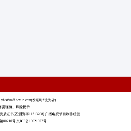
staff.hexun.com(发送时#改为@)
择需谨慎。
风险提示
质证书[乙测资字11513208]
广播电视节目制作经营
00216号
京ICP备10021077号