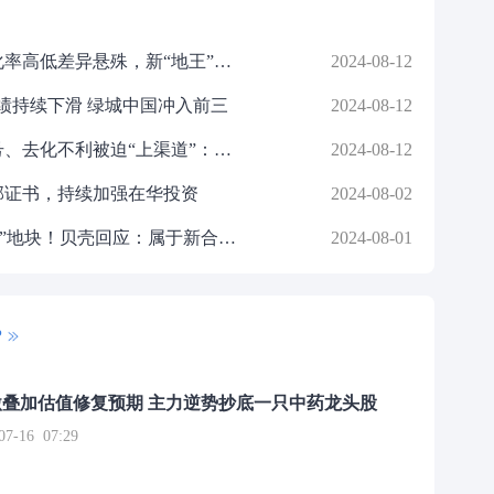
企业观察｜保利北京在售项目去化率高低差异悬殊，新“地王”能否阻止利润下滑？
2024-08-12
业绩持续下滑 绿城中国冲入前三
2024-08-12
项目观察｜认购客户太少取消摇号、去化不利被迫“上渠道”：时隔一年，陆家嘴集团浦东项目从火热到遇冷
2024-08-12
部证书，持续加强在华投资
2024-08-02
1.34亿元摘得西安主城区2宗“袖珍”地块！贝壳回应：属于新合作开发项目
2024-08-01
P
叠加估值修复预期 主力逆势抄底一只中药龙头股
16 07:29