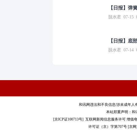
【日报】弹
脱水君 07-15 0
【日报】底
脱水君 07-14 0
和讯网违法和不良信息/涉未成年人有害信息举报电
本站郑重声明：和
[
京ICP证100713号
]
互联网新闻信息服务许可
增值电
许可证（京）字第707号
[
京网文