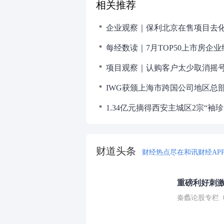
相关推荐
每经数读｜7月TOP50上市房企
IWG获颁上海市跨国公司地区总
财道头条
财经热点尽在和讯财经AP
重磅利好刺激
秦蠡论股专栏 07-