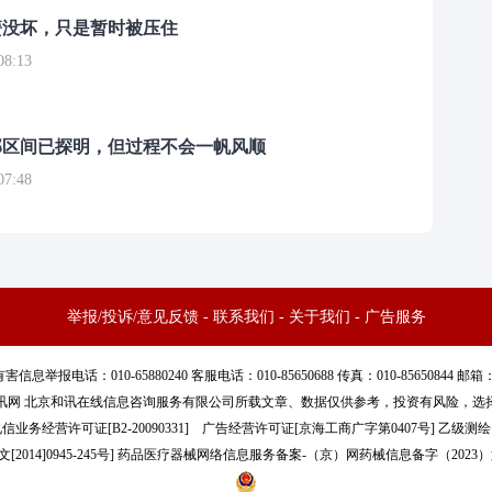
簧没坏，只是暂时被压住
8:13
部区间已探明，但过程不会一帆风顺
7:48
举报/投诉/意见反馈
-
联系我们
-
关于我们
-
广告服务
话：010-65880240 客服电话：010-85650688 传真：010-85650844 邮箱：yhts#
讯网 北京和讯在线信息咨询服务有限公司所载文章、数据仅供参考，投资有风险，选
信业务经营许可证[B2-20090331]
广告经营许可证[京海工商广字第0407号]
乙级测绘资
[2014]0945-245号
]
药品医疗器械网络信息服务备案-（京）网药械信息备字（2023）第