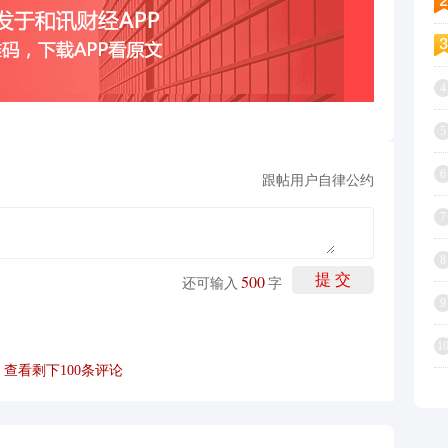
4
5
6
跟帖用户自律公约
7
8
500
提 交
还可输入
字
9
1
查看剩下
100
条评论