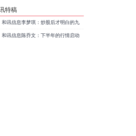
讯特稿
和讯信息李梦琪：炒股后才明白的九
个人生道理
和讯信息陈乔文：下半年的行情启动
了
和讯信息张平：A股4连阳后，踏空怎
么办？结构性回补！
和讯信息高璐明：深夜利好！不加息
了？周一还能涨吗？
和讯信息房勇：数据利好，下周一应
对方案
和讯信息代国飞：看懂这3种十字星k
线形态
和讯信息吕妮蔓：下周开盘这三个方
向，还有仓位的朋友一定要拿稳了
炒股终极奥义：禁止跟任何股票“谈恋
爱”
茅台提价后20天：资本市场抢跑，磨