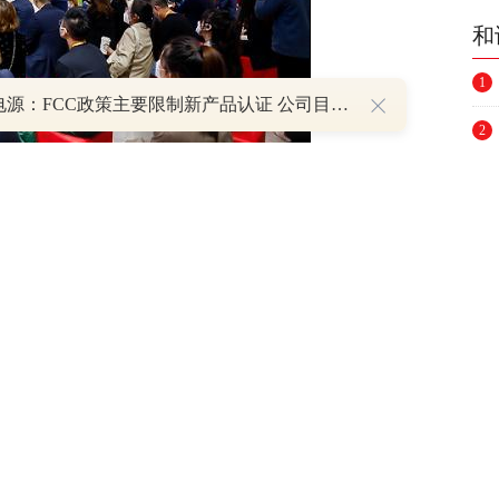
和
1
阳光电源：FCC政策主要限制新产品认证 公司目前在美销售的光伏逆变器、储能系统不受影响
2
3
活动现场
4
5
过视频寄语大会：“广州是全球企业的首选投
6
行一起继续为各位企业家和朋友提供全方位的
7
下之州’的开放心态，让大家深耕广州，能够在
8
9