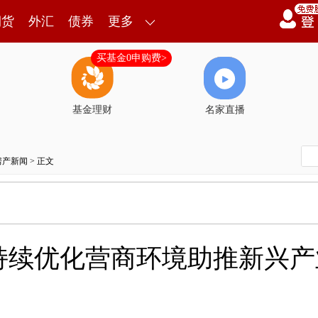
期货
外汇
债券
更多
买基金0申购费>
基金理财
名家直播
房产新闻
> 正文
持续优化营商环境助推新兴产